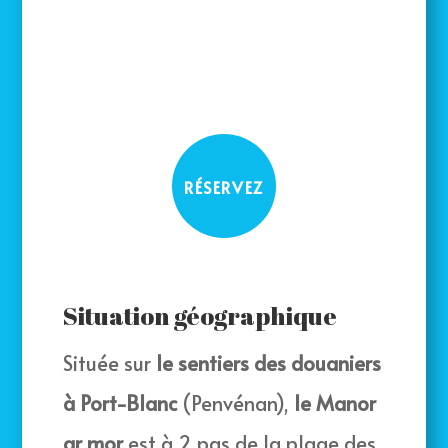
RÉSERVEZ
Situation géographique
Située sur
le sentiers des douaniers
à Port-Blanc
(Penvénan),
le Manor
ar mor
est à 2 pas de la plage des